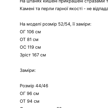
На штанях кишені прикрашені стразами 
Камені та перли гарної якості - не відпад
На моделі розмір 52/54, її заміри:
ОГ 106 см
ОТ 81 см
ОС 119 см
Зріст 167 см
Заміри:
Розмір 44/46
ОГ 96 см
ОТ 94 см