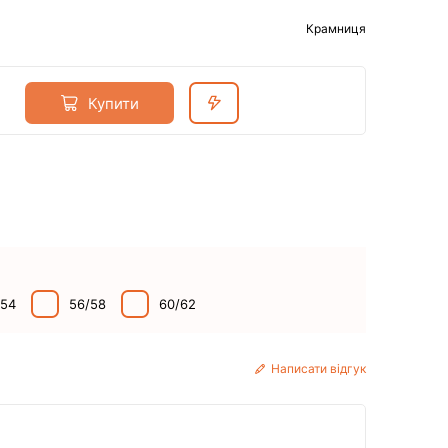
Крамниця
Купити
/54
56/58
60/62
Написати відгук