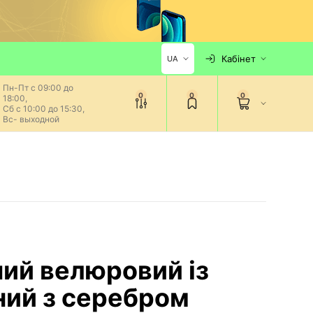
Кабінет
UA
Пн-Пт с 09:00 до
0
0
0
18:00,
Сб с 10:00 до 15:30,
Вс- выходной
ий велюровий із
ий з серебром