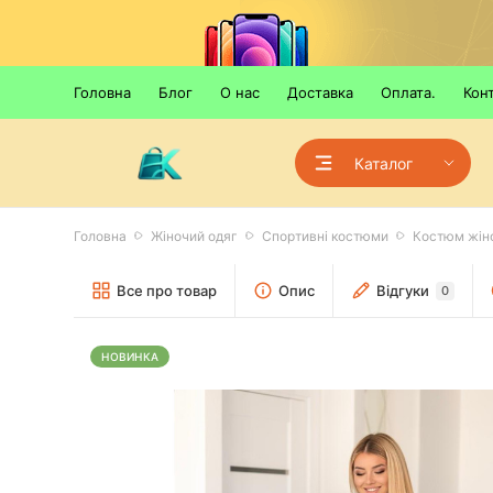
Головна
Блог
О нас
Доставка
Оплата.
Кон
Каталог
Головна
Жіночий одяг
Спортивні костюми
Костюм жіно
Все про товар
Опис
Відгуки
0
НОВИНКА