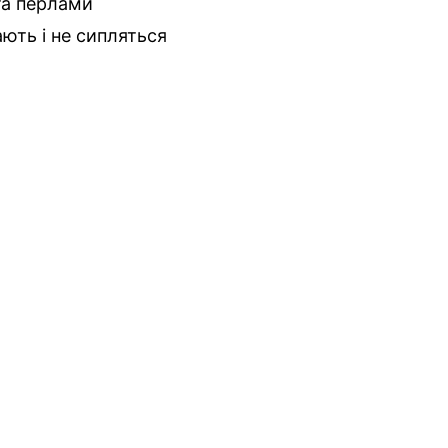
та перлами
ають і не сипляться