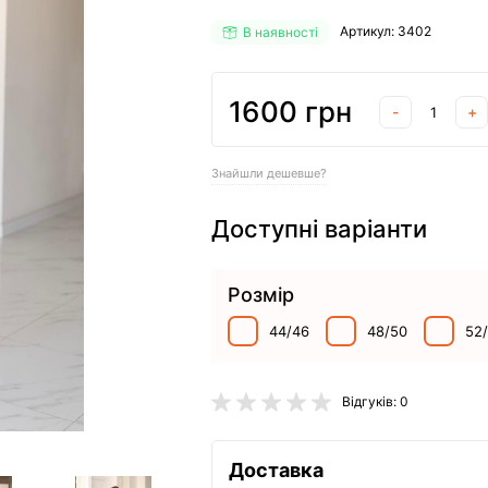
Артикул: 3402
В наявності
1600 грн
-
+
Знайшли дешевше?
Доступні варіанти
Розмір
44/46
48/50
52
Відгуків: 0
Доставка