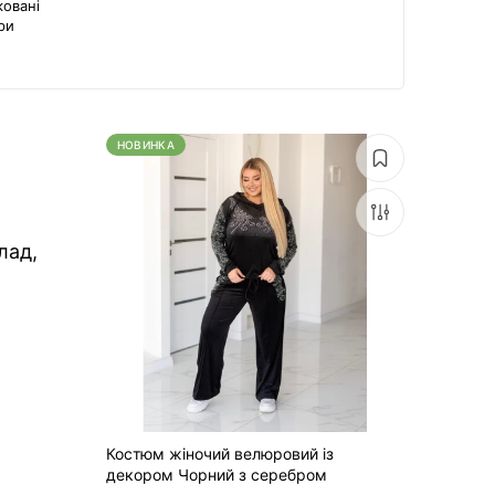
ковані
ри
НОВИНКА
лад,
Костюм жіночий велюровий із
декором Чорний з серебром