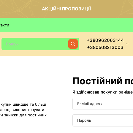
АКЦІЙНІ ПРОПОЗИЦІЇ
такти
+380962063144
+380508213003
Постійний п
Я здійснював покупки раніш
окупки швидше та більш
влень, використовувати
ти знижки для постійних