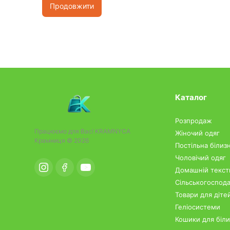
Продовжити
Каталог
Розпродаж
Працюємо для Вас!
KRAMNYCA
Жіночий одяг
Крамниця © 2026
Постільна білиз
Чоловічий одяг
Домашній тексти
Сільськогоспода
Товари для діте
Геліосистеми
Кошики для біл