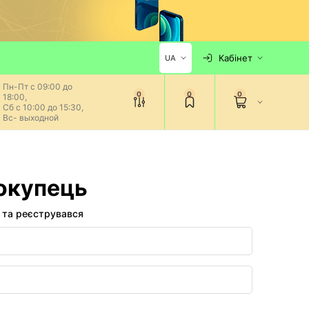
Кабінет
UA
Пн-Пт с 09:00 до
0
0
0
18:00,
Сб с 10:00 до 15:30,
Вс- выходной
окупець
е та реєструвався