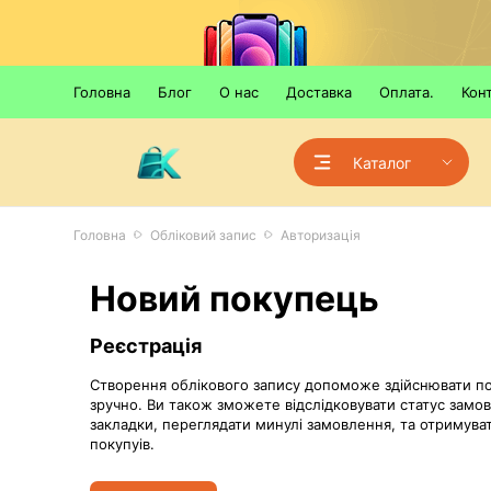
Головна
Блог
О нас
Доставка
Оплата.
Кон
Каталог
Головна
Обліковий запис
Авторизація
Новий покупець
Реєстрація
Створення облікового запису допоможе здійснювати п
зручно. Ви також зможете відслідковувати статус замо
закладки, переглядати минулі замовлення, та отримува
покупуів.