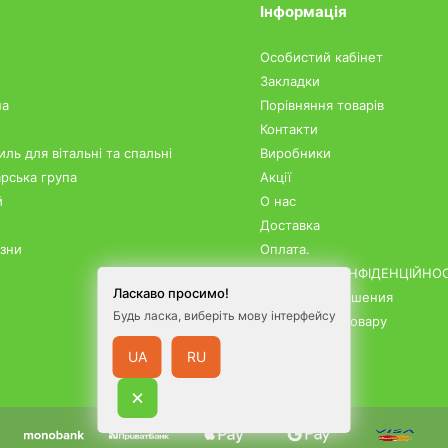
Інформація
Особистий кабінет
Закладки
на
Порівняння товарів
Контакти
ль для вітальні та спальні
Виробники
рська група
Акції
й
О нас
Доставка
изни
Оплата.
ПОЛІТИКА КОНФІДЕНЦІЙНОС
Ласкаво просимо!
Условия соглашения
Будь ласка, виберіть мову інтерфейсу
Повернення товару
Карта сайту
UA
RU