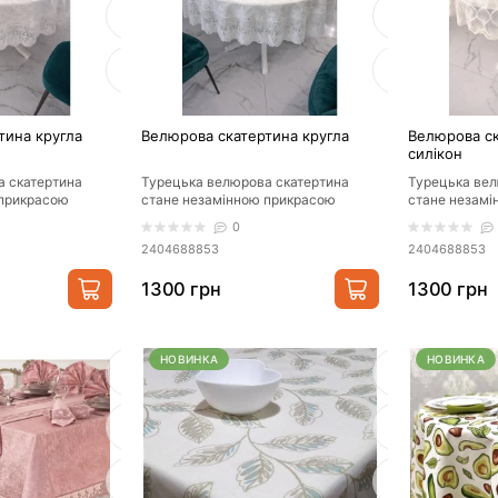
тина кругла
Велюрова скатертина кругла
Велюрова ск
силікон
а скатертина
Турецька велюрова скатертина
Турецька вел
 прикрасою
стане незамінною прикрасою
стане незамі
удь-якого свята.
Вашого столу до будь-якого свята.
Вашого столу
0
Скатертина..
Скатертина..
2404688853
2404688853
1300 грн
1300 грн
НОВИНКА
НОВИНКА