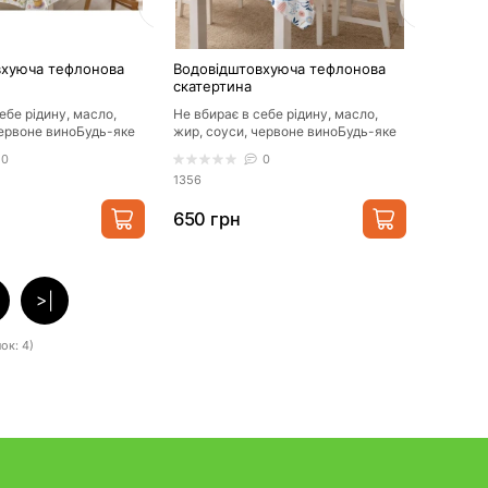
вхуюча тефлонова
Водовідштовхуюча тефлонова
скатертина
ебе рідину, масло,
Не вбирає в себе рідину, масло,
червоне виноБудь-яке
жир, соуси, червоне виноБудь-яке
прибирається
забруднення прибирається
0
0
ганчіркою/..
1356
650 грн
>|
ок: 4)