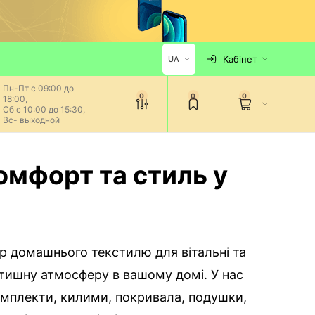
Кабінет
UA
Пн-Пт с 09:00 до
0
0
0
18:00,
Сб с 10:00 до 15:30,
Вс- выходной
комфорт та стиль у
р домашнього текстилю для вітальні та
тишну атмосферу в вашому домі. У нас
комплекти, килими, покривала, подушки,