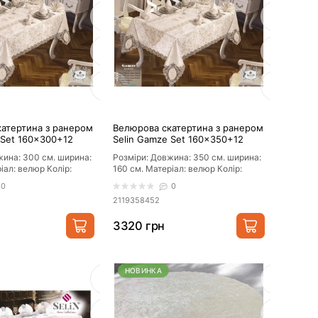
атертина з ранером
Велюрова скатертина з ранером
 Set 160×300+12
Selin Gamze Set 160×350+12
еж
серветок Беж
жина: 300 см. ширина:
Розміри: Довжина: 350 см. ширина:
іал: велюр Колір:
160 см. Матеріал: велюр Колір:
мовий Фо..
бежевий Форма: прямо..
0
0
2119358452
3320 грн
НОВИНКА