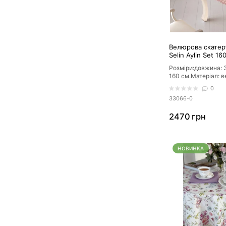
Велюрова скатер
Selin Aylin Set 1
серветок
Розміри:довжина: 
160 см.Матеріал: в
бежевий, кремови
0
прямокутн..
33066-0
2470 грн
НОВИНКА