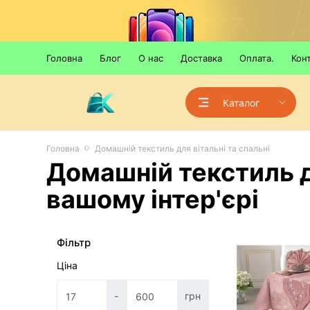
Головна
Блог
О нас
Доставка
Оплата.
Кон
Каталог
Головна
Домашній текстиль для вітальні та спальні
Домашній текстиль дл
вашому інтер'єрі
Фільтр
Ціна
-
грн