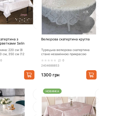
ЦІНА
подушки
 грн.
атертина з
Велюрова скатертина кругла
рветками Selin
сь
ина: 220 см (8
Турецька велюрова скатертина
0 см, 350 см (12
стане незамінною прикрасою
рина: 160 см.
Вашого столу до будь-якого свята.
0
0
Скатертина..
2404688853
1300 грн
НОВИНКА