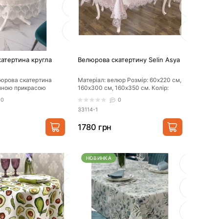
атертина кругла
Велюрова скатертину Selin Asya
юрова скатертина
Матеріал: велюр Розмір: 60х220 см,
нною прикрасою
160х300 см, 160х350 см. Колір:
 до будь-якого свята.
бежевий, крем Виробник: Ту..
0
0
33114-1
1780 грн
НОВИНКА