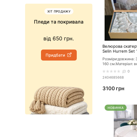
ХІТ ПРОДАЖУ
НОВИНК
Пледи та покривала
Простира
від 650 грн.
від 779 г
Велюрова скатер
Selin Hurrem Set
Придбати
Придбати
серветок Беж
Розміри:довжина: 
160 см.Матеріал: в
бежевийФорма:
0
прямокутнаОсобли
2404685668
3100 грн
НОВИНКА