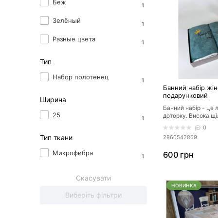
Беж
1
Зелёный
1
Разные цвета
1
Тип
Набор полотенец
1
Банний набір жі
подарунковий
Ширина
Банний набір - це
25
доторку. Висока щі
1
преміальна якість.
0
Тип ткани
2860542869
Микрофибра
600 грн
1
Скасувати
НОВИНКА
Виберіть фільтри