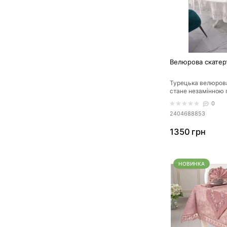
Велюрова скатер
Турецька велюров
стане незамінною
Вашого столу до б
0
Скатертина..
2404688853
1350 грн
НОВИНКА