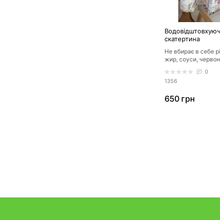
Водовідштовхуюч
скатертина
Не вбирає в себе р
жир, соуси, черво
забруднення приб
0
ганчіркою/..
1356
650 грн