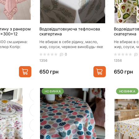
тину з ранером
Водовідштовхуюча тефлонова
Водовідшто
60×300+12
скатертина
скатертина
300 см.ширина:
Не вбирає в себе рідину, масло,
Не вбирає в с
елюр Колір:
жир, соуси, червоне виноБудь-яке
жир, соуси, 
йФорма:
забруднення прибирається
забруднення 
0
ганчіркою/..
ганчіркою/..
1356
1356
650 грн
650 грн
НОВИНКА
НОВИНКА