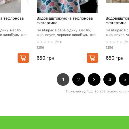
а тефлонова
Водовідштовхуюча тефлонова
Водовідшто
скатертина
скатертина
ідину, масло,
Не вбирає в себе рідину, масло,
Не вбирає в с
не виноБудь-яке
жир, соуси, червоне виноБудь-яке
жир, соуси, 
ирається
забруднення прибирається
забруднення 
0
ганчіркою/..
ганчіркою/..
1356
1356
650 грн
650 грн
1
2
3
4
>
Показано від 1 до 20 з 62 (всього сторін