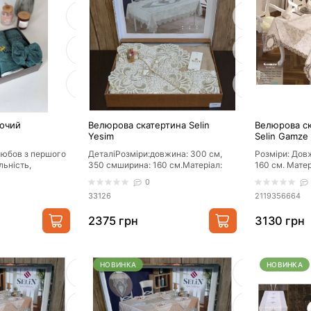
ночий
Велюрова скатертина Selin
Велюрова ск
Yesim
Selin Gamze
серветок Б
 любов з першого
ДеталіРозміри:довжина: 300 см,
Розміри: Дов
льність,
350 смширина: 160 см.Матеріал:
160 см. Матер
 ..
велюр Колір: бежевийФорма:
бежевий, кре
0
прямок..
33126
2119356664
2375 грн
3130 грн
НОВИНКА
НОВИНКА