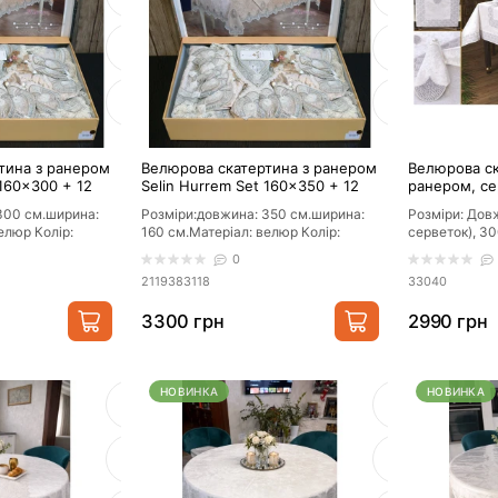
А
ПОПУЛЯРНИЙ
АКЦІЙНА 
дла
Килимки приліжкові
Одеяла та 
рн.
від 600 грн.
від 400
тина з ранером
Велюрова скатертина з ранером
Велюрова ск
 160×300 + 12
Selin Hurrem Set 160×350 + 12
ранером, се
Придбати
Подивити
серветок
Derya Set
300 см.ширина:
Розміри:довжина: 350 см.ширина:
Розміри: Довж
елюр Колір:
160 см.Матеріал: велюр Колір:
серветок), 30
бежевий, кремовийФорма:
серветок). ши
0
вос..
прямокутн..
Матеріал: ві..
2119383118
33040
3300 грн
2990 грн
НОВИНКА
НОВИНКА