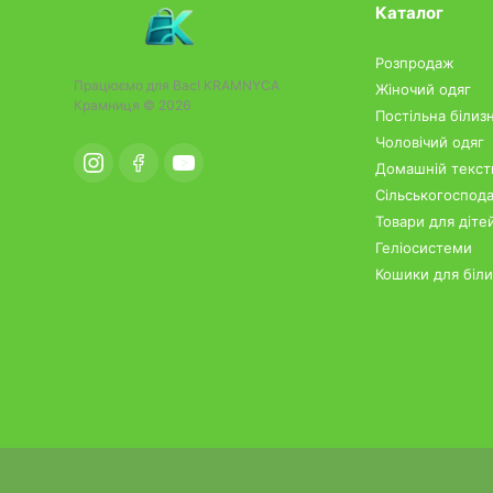
Каталог
Розпродаж
Працюємо для Вас!
KRAMNYCA
Жіночий одяг
Крамниця © 2026
Постільна білиз
Чоловічий одяг
Домашній тексти
Сільськогоспода
Товари для діте
Геліосистеми
Кошики для біл