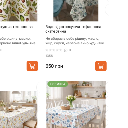
вхуюча тефлонова
Водовідштовхуюча тефлонова
скатертина
ебе рідину, масло,
Не вбирає в себе рідину, масло,
червоне виноБудь-яке
жир, соуси, червоне виноБудь-яке
прибирається
забруднення прибирається
0
0
ганчіркою/..
1356
650 грн
НОВИНКА