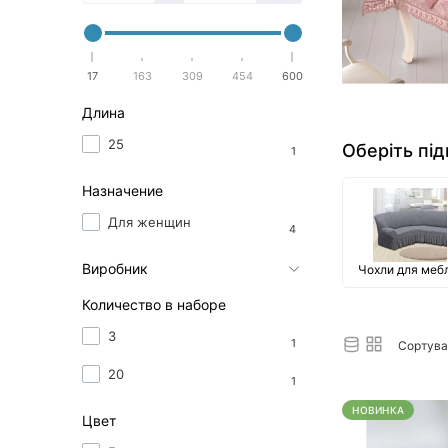
17
163
309
454
600
Длина
25
Оберіть під
1
Назначение
Для женщин
4
Виробник
Чохли для меб
Количество в наборе
3
1
Сортува
20
1
НОВИНКА
Цвет