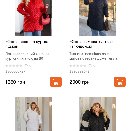
Жіноча весняна куртка -
Жіноча зимова куртка з
піджак
капюшоном
Легкий весняний жіночій
Тканина: плащівка лаке
куртка-піжачок, на 80
матова,стебана.дуже тепла.
силіконі,зручний,стильний та
Утеплювач: синтепон 250.
0
0
комфортна.Застібаеться на..
Кольори..
2506606727
2396399048
1350 грн
2000 грн