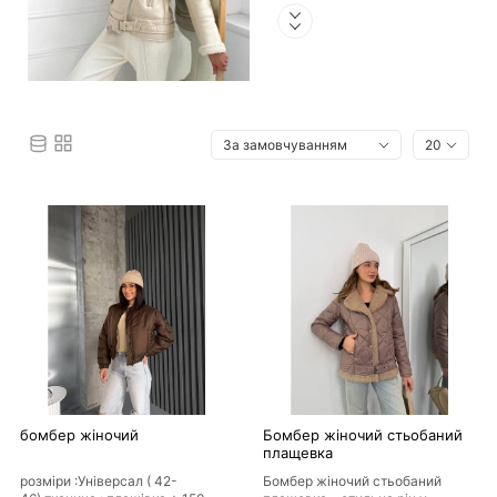
який образ,
надаючи йому
шарму і
елегантності. В
нашому магазині
ви знайдете
широкий вибір
верхнього одягу
для будь-якого
сезону: від легких
курток і плащів до
теплих пальто і
бомбер жіночий
Бомбер жіночий стьобаний
пуховиків.
плащевка
розміри :Універсал ( 42-
Бомбер жіночий стьобаний