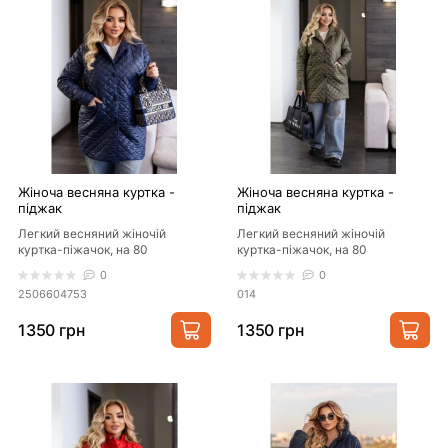
Жіноча весняна куртка -
Жіноча весняна куртка -
піджак
піджак
Легкий весняний жіночій
Легкий весняний жіночій
куртка-піжачок, на 80
куртка-піжачок, на 80
силіконі,зручний,стильний та
силіконі,зручний,стильний та
0
0
комфортна.Застібаеться на..
комфортна.Застібаеться на..
2506604753
014
1350 грн
1350 грн