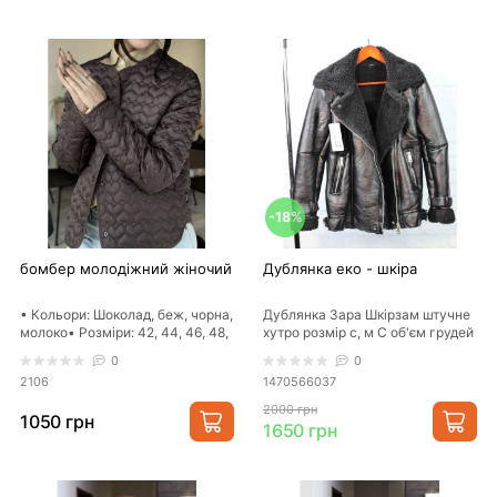
приємно здивують
вас - розкішний
стиль тепер
доступний кожній
жінці.
-18%
бомбер молодіжний жіночий
Дублянка еко - шкіра
• Кольори: Шоколад, беж, чорна,
Дублянка Зара Шкірзам штучне
молоко• Розміри: 42, 44, 46, 48,
хутро розмір с, м С об'єм грудей
50, 52• Матеріал: Плащівка
48 см, довжина 64 см, довжина
0
0
Сіре&nbs..
рука..
2106
1470566037
2000 грн
1050 грн
1650 грн