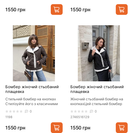
1550 грн
1550 грн
Вибираючи верхній
одяг в нашому
магазині, ви
можете бути
впевнені в його
якості і тривалості.
Ми дбаємо про
наших клієнтів і
Бомбер жіночий стьобаний
Бомбер жіночий стьобаний
завжди готові
плащевка
плащевка
Стильний бомбер на кнопках
Жіночий стьобаний бомбер на
підібрати
Стилізуйте його з класичними
кнопкахЦей стильний бомбер
брюками, джинсами або
ідеально підійде для створення
ідеальний варіант
0
0
спідницею. Завдяк..
як кежуал, так..
1198
2746516129
для кожного. Наші
1550 грн
1550 грн
ціни також