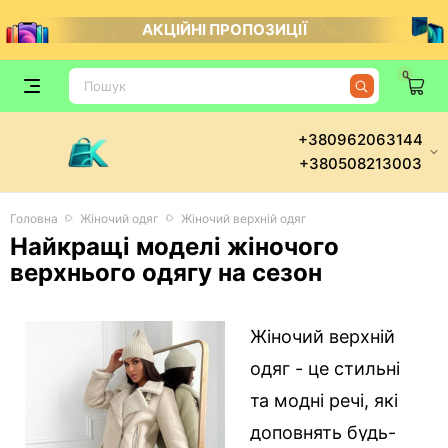
АКЦІЙНІ ПРОПОЗИЦІЇ
0
+380962063144
+380508213003
Головна
Жіночий одяг
Жіночий верхній одяг
Найкращі моделі жіночого
верхнього одягу на сезон
Жіночий верхній
одяг - це стильні
та модні речі, які
доповнять будь-