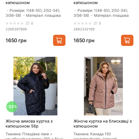
капюшоном
капюшоном
⁃ Розміри: 1(48-50); 2(52-54);
⁃ Розміри: 1(48-50); 2(52-54);
3(56-58) ⁃ Матеріал: плащова
3(56-58) ⁃ Матеріал: плащова
тканина «Лаке» ..
тканина «Лаке» ..
0
0
2396397896
2862242199
1650 грн
1650 грн
-23%
Жіноча зимова куртка з
Жіноча куртка на блискавці з
капюшоном 56р
капюшоном
Тканина: Плащівка лаке +
Тканина: Канада 150
стьобаний синтепон 250 + бічні
синтипонКолір : Чорний,