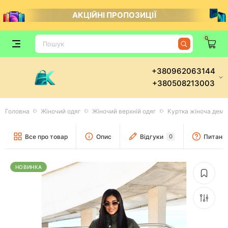
АКЦІЙНІ ПРОПОЗИЦІЇ
0
+380962063144
+380508213003
Головна
Жіночий одяг
Жіночий верхній одяг
Куртка жіноча демі
Все про товар
Опис
Відгуки
0
Питання
НОВИНКА