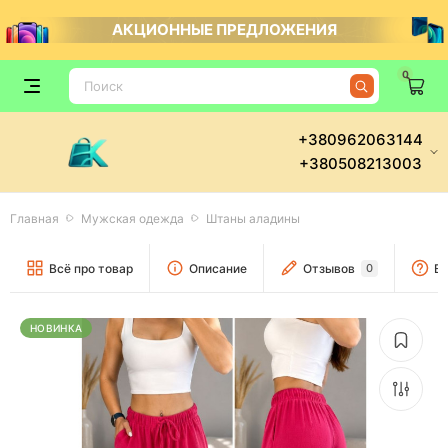
АКЦИОННЫЕ ПРЕДЛОЖЕНИЯ
0
+380962063144
+380508213003
Главная
Мужская одежда
Штаны аладины
Всё про товар
Описание
Отзывов
0
Во
НОВИНКА