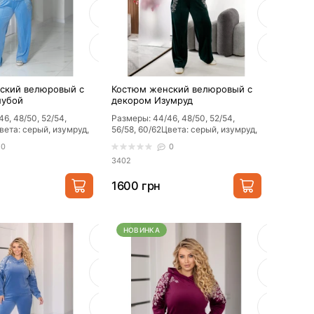
ский велюровый с
Костюм женский велюровый с
лубой
декором Изумруд
6, 48/50, 52/54,
Размеры: 44/46, 48/50, 52/54,
вета: серый, изумруд,
56/58, 60/62Цвета: серый, изумруд,
й с черным, черный с
мокко, черный с черным, черный с
0
0
се..
3402
1600 грн
НОВИНКА