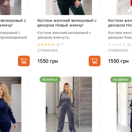
 велюровый с
Костюм женский велюровый с
Костюм жен
жемчуг
декором Новый жемчуг
декором Но
елюровый с
Костюм женский велюровый с
Костюм женс
 произведенный
декором жемчуга..
декором Новы
л: турецкий
предложение 
1
производителя
2736662665
2736650255
1550 грн
1550 грн
НОВИНКА
НОВИНКА