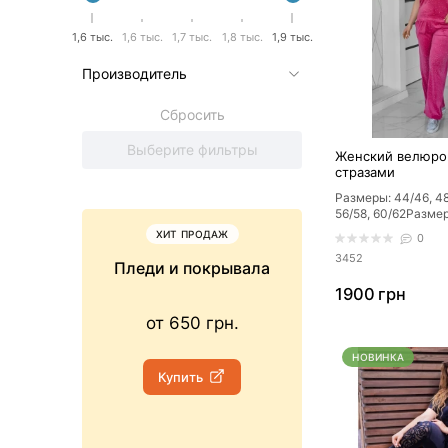
1,6 тыс.
1,6 тыс.
1,7 тыс.
1,8 тыс.
1,9 тыс.
Производитель
Сбросить
Выберите фильтры
Женский велюро
стразами
Размеры: 44/46, 48
56/58, 60/62Размер
XL, XXL, XXXLЦвет
ХИТ ПРОДАЖ
НОВИНК
0
розо..
3452
Пледи и покрывала
Просты
1900 грн
от 650 грн.
от 779 г
НОВИНКА
Купить
Купить