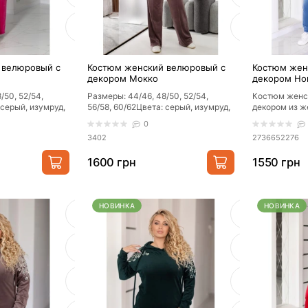
 велюровый с
Костюм женский велюровый с
Костюм жен
декором Мокко
декором Но
/50, 52/54,
Размеры: 44/46, 48/50, 52/54,
Костюм женс
 серый, изумруд,
56/58, 60/62Цвета: серый, изумруд,
декором из ж
ерным, черный с
мокко, черный с черным, черный с
производство 
0
се..
3402
2736652276
1600 грн
1550 грн
НОВИНКА
НОВИНКА