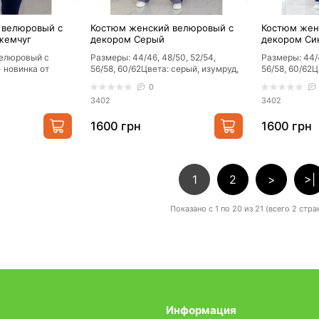
 велюровый с
Костюм женский велюровый с
Костюм жен
жемчуг
декором Серый
декором Си
елюровый с
Размеры: 44/46, 48/50, 52/54,
Размеры: 44/4
 новинка от
56/58, 60/62Цвета: серый, изумруд,
56/58, 60/62Ц
водителя.
мокко, черный с черным, черный с
мокко, черны
0
.
се..
се..
3402
3402
1600 грн
1600 грн
1
2
>
>|
Показано с 1 по 20 из 21 (всего 2 стра
Информация