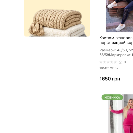
Костюм велюров
перфорацией кор
Синий
Размеры: 48/50, 52
56/58Маркировка: L
пудра, марсало, зе
0
электрик, ..
1858279157
1650 грн
НОВИНКА