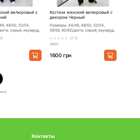
ский велюровый с
Костюм женский велюровый с
ний
декором Черный
6, 48/50, 52/54,
Размеры: 44/46, 48/50, 52/54,
вета: серый, изумруд,
56/58, 60/62Цвета: серый, изумруд,
й с черным, черный с
мокко, черный с черным, черный с
0
0
се..
3402
1600 грн
ниц)
Контакты