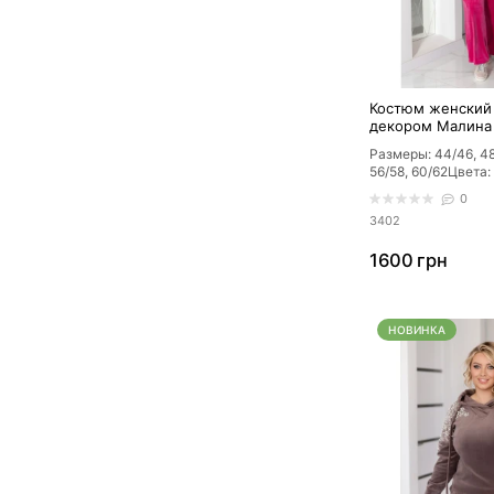
Костюм женский
декором Малина
Размеры: 44/46, 48
56/58, 60/62Цвета:
мокко, черный с ч
0
се..
3402
1600 грн
НОВИНКА