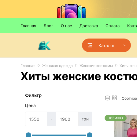
Главная
Блог
О нас
Доставка
Оплата
Конт
Каталог
Главная
Женская одежда
Женские костюмы
Хиты жен
Хиты женские кост
Фильтр
Сортиро
Цена
-
грн
НОВИНКА