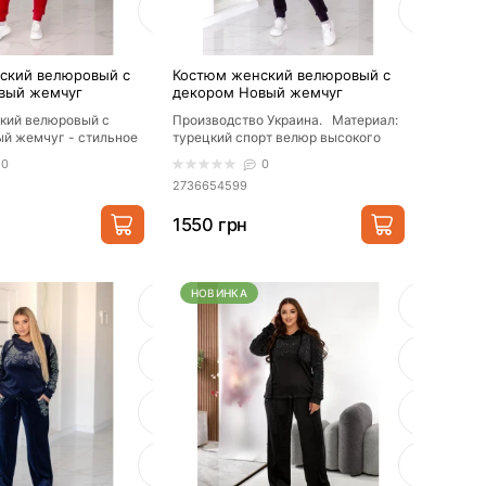
ский велюровый с
Костюм женский велюровый с
вый жемчуг
декором Новый жемчуг
кий велюровый с
Производство Украина. Материал:
й жемчуг - стильное
турецкий спорт велюр высокого
от украинского
качества Стильный велюро..
0
0
...
2736654599
1550 грн
НОВИНКА