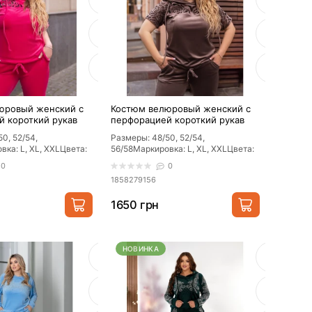
юровый женский с
Костюм велюровый женский с
й короткий рукав
перфорацией короткий рукав
Мокко
0, 52/54,
Размеры: 48/50, 52/54,
вка: L, XL, ХXLЦвета:
56/58Маркировка: L, XL, ХXLЦвета:
ло, зеленый, черный,
пудра, марсало, зеленый, черный,
Я ЦЕНА
0
0
электрик, ..
1858279156
подушки
1650 грн
грн.
НОВИНКА
ть