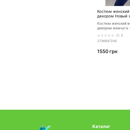
Костюм женский
декором Новый 
Костюм женский в
декором жемчуга -
украинского произ
0
Материал из турец.
2736647240
1550 грн
Каталог