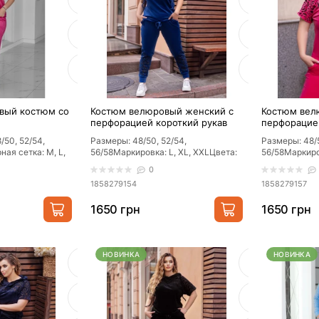
вый костюм со
Костюм велюровый женский с
Костюм вел
перфорацией короткий рукав
перфорацие
Джинс
Малина
/50, 52/54,
Размеры: 48/50, 52/54,
Размеры: 48/5
ная сетка: M, L,
56/58Маркировка: L, XL, ХXLЦвета:
56/58Маркиро
а: малиновый,
пудра, марсало, зеленый, черный,
пудра, марса
А
ПОПУЛЯРНЫЙ
АКЦИОННА
0
электрик, ..
электрик, ..
1858279154
1858279157
ни
Коврики прикроватные
Одеяла и 
1650 грн
1650 грн
рн.
от 600 грн.
от 400 
НОВИНКА
НОВИНКА
Купить
Посмотре