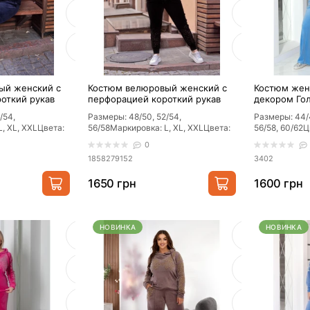
ый женский с
Костюм велюровый женский с
Костюм жен
откий рукав
перфорацией короткий рукав
декором Го
Черный
/54,
Размеры: 48/50, 52/54,
Размеры: 44/4
, XL, ХXLЦвета:
56/58Маркировка: L, XL, ХXLЦвета:
56/58, 60/62Ц
леный, черный,
пудра, марсало, зеленый, черный,
мокко, черны
0
электрик, ..
се..
1858279152
3402
1650 грн
1600 грн
НОВИНКА
НОВИНКА