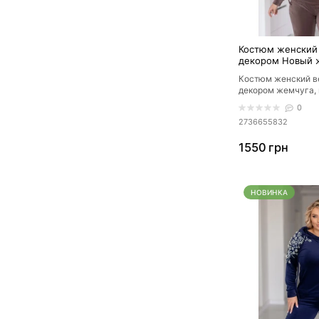
Костюм женский
декором Новый 
Костюм женский в
декором жемчуга,
в Украине.Материа
0
спортивный ве..
2736655832
1550 грн
НОВИНКА