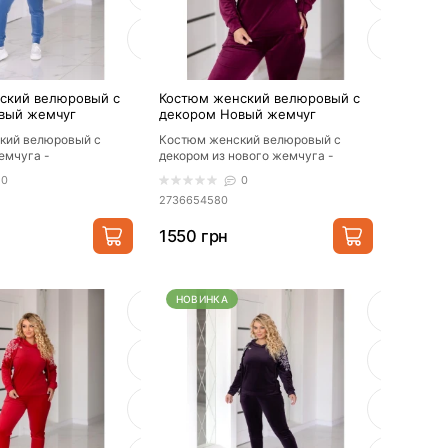
ский велюровый с
Костюм женский велюровый с
вый жемчуг
декором Новый жемчуг
кий велюровый с
Костюм женский велюровый с
емчуга -
декором из нового жемчуга -
Украина...
уникальное предложение от
0
0
украинского произво..
2736654580
1550 грн
НОВИНКА