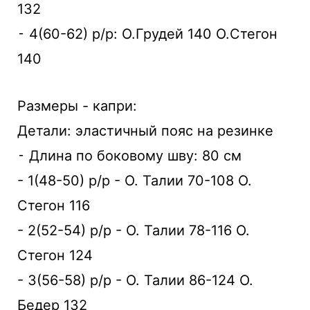
132
⁃ 4(60-62) р/р: О.Грудей 140 О.Стегон
140
Размеры - капри:
Детали: эластичный пояс на резинке
⁃ Длина по боковому шву: 80 см
- 1(48-50) р/р - О. Талии 70-108 О.
Стегон 116
- 2(52-54) р/р - О. Талии 78-116 О.
Стегон 124
- 3(56-58) р/р - О. Талии 86-124 О.
Бедер 132