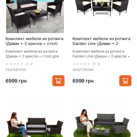
Комплект мебели из ротанга
Комплект мебели из ротанга
(Диван + 2 кресла + стол)
Garden Line (Диван + 2
для сада кафе террасы,
кресла + стол) для сада кафе
Комплект мебели из ротанга
Комплект мебели из ротанга
Черный
террасы, Коричневый
(Диван + 2 кресла + стол) для
Garden Line (Диван + 2 кресла +
сада кафе террасы, Черный
стол) для сада кафе террасы,
0
0
Современна..
Коричне..
2541587034
2602738294
6999 грн
6999 грн