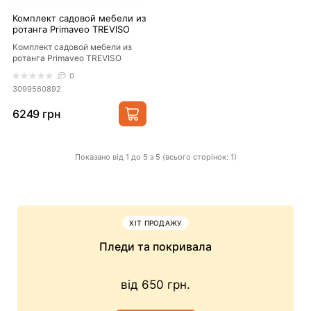
Комплект садовой мебели из
ротанга Primaveo TREVISO
(диван + 2 кресла + столик)
Комплект садовой мебели из
с мягкими подушками,
ротанга Primaveo TREVISO
Черный (Польша)
(диван + 2 кресла + столик) с
0
мягкими подушками,..
3099560892
6249 грн
Показано від 1 до 5 з 5 (всього сторінок: 1)
ХІТ ПРОДАЖУ
Пледи та покривала
від 650 грн.