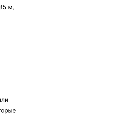
35 м,
или
торые