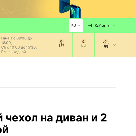
Кабинет
RU
Пн-Пт с 09:00 до
0
0
0
18:00,
Сб с 10:00 до 15:30,
Вс- выходной
чехол на диван и 2
ой