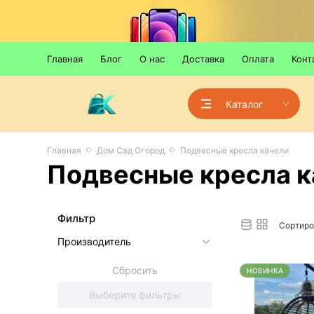
Главная
Блог
О нас
Доставка
Оплата
Конт
Каталог
Главная
Дом Сад Огород
Подвесные кресла качели
Подвесные кресла к
Фильтр
Сортиро
Производитель
Сбросить
НОВИНКА
Выберите фильтры