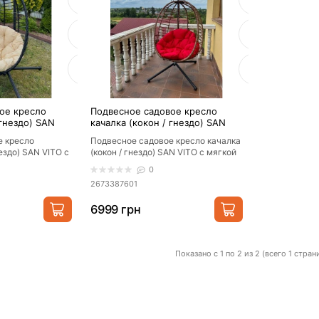
А
ПОПУЛЯРНЫЙ
АКЦИОННА
ни
Коврики прикроватные
Одеяла и 
рн.
от 600 грн.
от 400 
ое кресло
Подвесное садовое кресло
 гнездо) SAN
качалка (кокон / гнездо) SAN
ежевой
VITO с мягкой красной
е кресло
Подвесное садовое кресло качалка
Купить
Посмотре
ый
подушкой, Коричневый
нездо) SAN VITO с
(кокон / гнездо) SAN VITO с мягкой
одушкой, Черный
красной подушкой, Коричневый
0
&nb..
2673387601
6999 грн
Показано с 1 по 2 из 2 (всего 1 стран