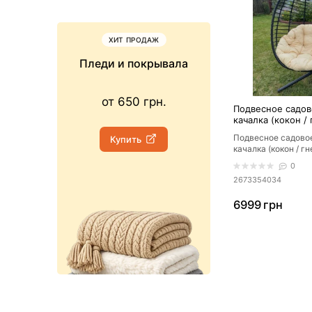
ХИТ ПРОДАЖ
НОВИНК
Пледи и покрывала
Просты
от 650 грн.
от 779 г
Подвесное садов
качалка (кокон /
VITO с мягкой б
Подвесное садово
Купить
Купить
подушкой, Черн
качалка (кокон / г
мягкой бежевой п
0
&n..
2673354034
6999 грн