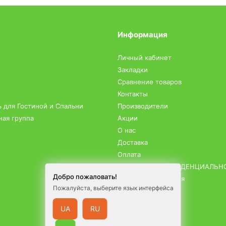
Информация
Личный кабинет
Закладки
Сравнение товаров
Контакты
 для Гостиной и Спальни
Производители
ная группа
Акции
О нас
Доставка
Оплата
ПОЛИТИКА КОНФИДЕНЦИАЛЬН
Добро пожаловать!
Условия соглашения
Пожалуйста, выберите язык интерфейса
Возврат товара
Карта сайта
UA
RU