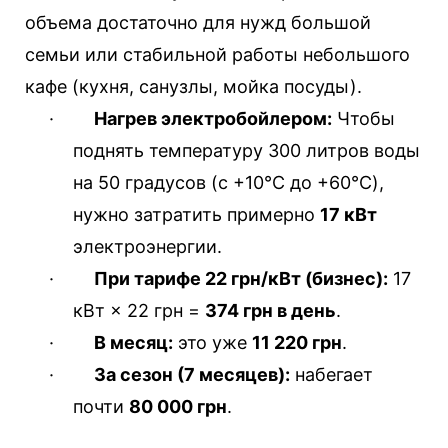
объема достаточно для нужд большой
семьи или стабильной работы небольшого
кафе (кухня, санузлы, мойка посуды).
·
Нагрев электробойлером:
Чтобы
поднять температуру 300 литров воды
на 50 градусов (с +10°
C
до +60°
C
),
нужно затратить примерно
17 кВт
электроэнергии.
·
При тарифе 22 грн/кВт (бизнес):
17
кВт × 22 грн =
374 грн в день
.
·
В месяц:
это уже
11 220 грн
.
·
За сезон (7 месяцев):
набегает
почти
80 000 грн
.